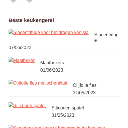
Beste keukengerei
Primaire
Sidebar
Slacentrifug
e
07/06/2023
Maatbekers
01/06/2023
Olijfolie fles
31/05/2023
Siliconen spatel
31/05/2023